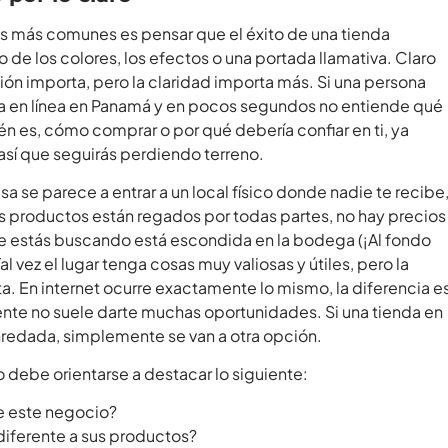
es más comunes es pensar que el éxito de una tienda
de los colores, los efectos o una portada llamativa. Claro
ión importa, pero la claridad importa más. Si una persona
da en línea en Panamá y en pocos segundos no entiende qué
én es, cómo comprar o por qué debería confiar en ti, ya
sí que seguirás perdiendo terreno.
a se parece a entrar a un local físico donde nadie te recibe
los productos están regados por todas partes, no hay precios
e estás buscando está escondida en la bodega (¡Al fondo
al vez el lugar tenga cosas muy valiosas y útiles, pero la
a. En internet ocurre exactamente lo mismo, la diferencia e
gente no suele darte muchas oportunidades. Si una tienda en
enredada, simplemente se van a otra opción.
o debe orientarse a destacar lo siguiente:
e este negocio?
iferente a sus productos?