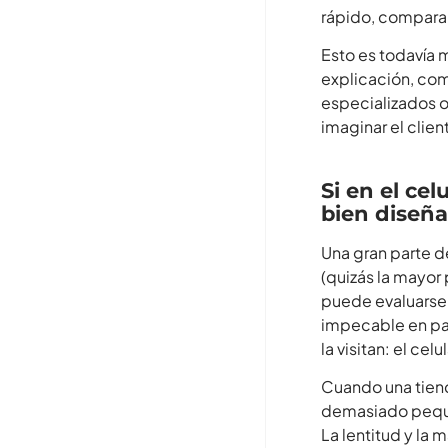
rápido, compara
Esto es todavía
explicación, com
especializados 
imaginar el clien
Si en el ce
bien diseñ
Una gran parte d
(quizás la mayor 
puede evaluarse
impecable en pan
la visitan: el celul
Cuando una tienda
demasiado peque
La lentitud y la