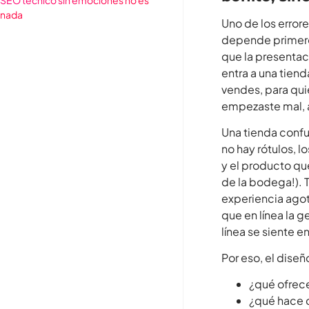
nada
Uno de los error
depende primero 
que la presentac
entra a una tien
vendes, para qui
empezaste mal, a
Una tienda confus
no hay rótulos, 
y el producto qu
de la bodega!). T
experiencia agot
que en línea la 
línea se siente 
Por eso, el diseñ
¿qué ofrec
¿qué hace d