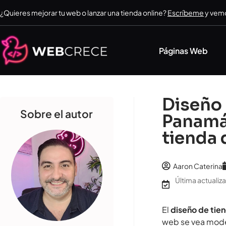
¿Quieres mejorar tu web o lanzar una tienda online?
Escríbeme
y vemo
Páginas Web
Diseño 
Sobre el autor
Panamá:
tienda 
Aaron Caterina
Última actuali
El
diseño de tie
web se vea mode