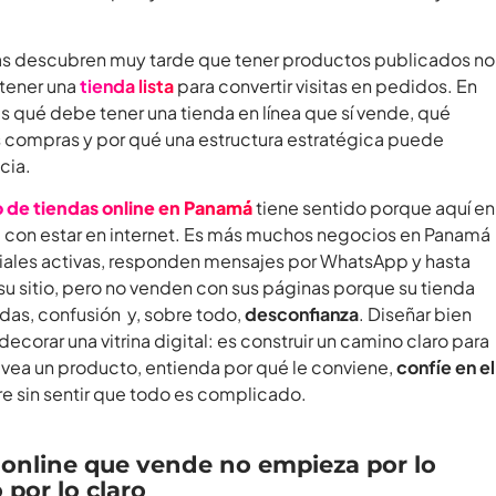
 descubren muy tarde que tener productos publicados no
 tener una
tienda lista
para convertir visitas en pedidos. En
ás qué debe tener una tienda en línea que sí vende, qué
as compras y por qué una estructura estratégica puede
cia.
 de tiendas online en Panamá
tiene sentido porque aquí en
 con estar en internet. Es más muchos negocios en Panamá
iales activas, responden mensajes por WhatsApp y hasta
 su sitio, pero no venden con sus páginas porque su tienda
das, confusión y, sobre todo,
desconfianza
. Diseñar bien
decorar una vitrina digital: es construir un camino claro para
vea un producto, entienda por qué le conviene,
confíe en el
 sin sentir que todo es complicado.
 online que vende no empieza por lo
 por lo claro