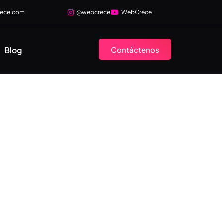
rece.com
@webcrece
WebCrece
Blog
Contáctenos