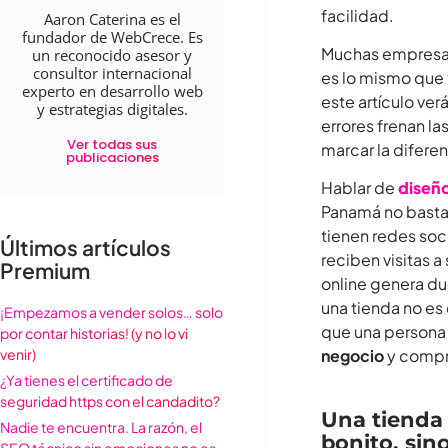
facilidad.
Aaron Caterina es el
fundador de WebCrece. Es
Muchas empresas
un reconocido asesor y
consultor internacional
es lo mismo que
experto en desarrollo web
este artículo ver
y estrategias digitales.
errores frenan l
Ver todas sus
marcar la diferen
publicaciones
Hablar de
diseño
Panamá no basta
tienen redes soc
Últimos artículos
reciben visitas a
Premium
online genera du
una tienda no es 
¡Empezamos a vender solos… solo
que una persona 
por contar historias! (y no lo vi
venir)
negocio
y compre
¿Ya tienes el certificado de
seguridad https con el candadito?
Una tienda
Nadie te encuentra. La razón, el
bonito, sino
SEO técnico sin emociones no es