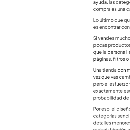
ayuda, las categ
compra es una ca
Lo último que qui
es encontrar con
Si vendes muchos
pocas productos,
que la persona ll
páginas, filtros 
Una tienda con 
vez que vas cambi
pero el esfuerzo
exactamente eso:
probabilidad de
Por eso, el diseñ
categorías sencil
detalles menores
reducir fricción e