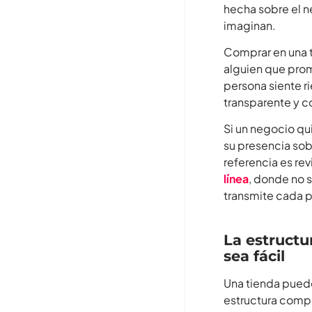
hecha sobre el n
imaginan.
Comprar en una t
alguien que prom
persona siente r
transparente y c
Si un negocio qu
su presencia sob
referencia es re
línea
, donde no s
transmite cada p
La estructu
sea fácil
Una tienda puede
estructura comp