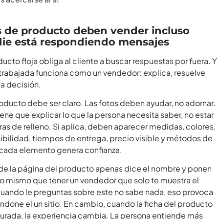
s de producto deben vender incluso
ie está respondiendo mensajes
ucto floja obliga al cliente a buscar respuestas por fuera. Y
n trabajada funciona como un vendedor: explica, resuelve
a decisión.
oducto debe ser claro. Las fotos deben ayudar, no adornar.
ene que explicar lo que la persona necesita saber, no estar
ras de relleno. Si aplica, deben aparecer medidas, colores,
nibilidad, tiempos de entrega, precio visible y métodos de
cada elemento genera confianza.
de la página del producto apenas dice el nombre y ponen
 lo mismo que tener un vendedor que solo te muestra el
uando le preguntas sobre este no sabe nada, eso provoca
ndone el un sitio. En cambio, cuando la ficha del producto
turada, la experiencia cambia. La persona entiende más