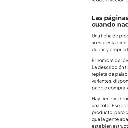
Las página
cuando nad
Una ficha de prod
si esta está bie
dudas y empuja l
El nombre del pr
La descripción ti
repleta de palab
variantes, dispo
pago o compra, 
Hay tiendas don
una foto. Eso es
producto, pero c
que la gente aba
está bien estruc