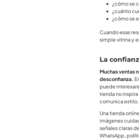
¿cómo se 
¿cuánto cu
¿cómo se e
Cuando esas resp
simple vitrina y
La confianz
Muchas ventas no
desconfianza.
En
puede interesarse
tienda no inspira
comunica estilo
Una tienda onlin
imágenes cuidada
señales claras d
WhatsApp, políti