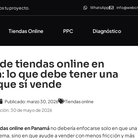
s tu proyecto.
WhatsApp
info@webc
Tiendas Online
PPC
Diagnóstico
de tiendas online en
 lo que debe tener una
que sí vende
Publicado:
marzo 30, 2026
Tiendas online
zación: 30 de mayo de 2026
ndas online en Panamá
no debería enfocarse solo en que una
rna, sino en que ayude a vender con menos fricción y más