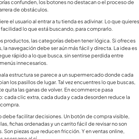
orías confunden, los botones no destacan o el proceso de
rrera de obstáculos.
ere el usuario al entrar a tu tienda es adivinar. Lo que quiere
 facilidad lo que está buscando, para comprarlo.
 productos, las categorías deben tener lógica. Si ofreces
 la navegación debe ser aún más fácil y directa. La idea es
egue rápido a lo que busca, sin sentirse perdida entre
o menús innecesarios.
mala estructura se parece a un supermercado donde cada
an los pasillos de lugar. Tal vez encuentres lo que buscas,
 te quita las ganas de volver. En ecommerce pasa
 cada clic extra, cada duda y cada desorden reduce la
 compra.
o debe facilitar decisiones. Un botón de compra visible,
las, fichas ordenadas y un carrito fácil de revisar no son
. Son piezas que reducen fricción. Y en ventas online,
s acercarse al sí.