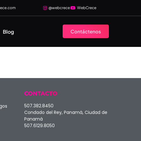
rece.com
@webcrece
WebCrece
Blog
Contáctenos
CONTACTO
507.382.8450
agos
Condado del Rey, Panamá, Ciudad de
Panamá
507.6129.8050