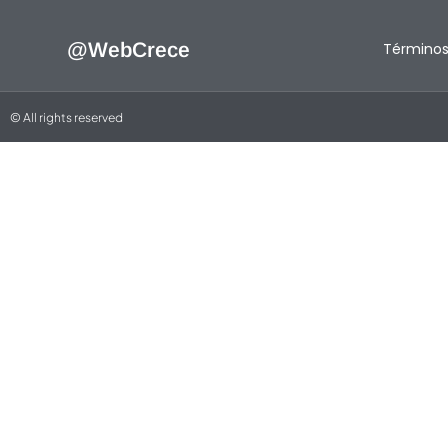
@WebCrece
Términos
© All rights reserved