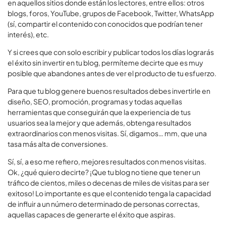
en aquellos sitios donde están los lectores, entre ellos: otros
blogs, foros, YouTube, grupos de Facebook, Twitter, WhatsApp
(sí, compartir el contenido con conocidos que podrían tener
interés), etc.
Y si crees que con solo escribir y publicar todos los días lograrás
el éxito sin invertir en tu blog, permíteme decirte que es muy
posible que abandones antes de ver el producto de tu esfuerzo.
Para que tu blog genere buenos resultados debes invertirle en
diseño, SEO, promoción, programas y todas aquellas
herramientas que conseguirán que la experiencia de tus
usuarios sea la mejor y que además, obtenga resultados
extraordinarios con menos visitas. Sí, digamos… mm, que una
tasa más alta de conversiones.
Sí, sí, a eso me refiero, mejores resultados con menos visitas.
Ok, ¿qué quiero decirte? ¡Que tu blog no tiene que tener un
tráfico de cientos, miles o decenas de miles de visitas para ser
exitoso! Lo importante es que el contenido tenga la capacidad
de influir a un número determinado de personas correctas,
aquellas capaces de generarte el éxito que aspiras.