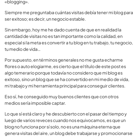
«blogging».
Siempre me preguntaba cuántas visitas debía tener mi blog para
ser exitoso; es decir, un negocio estable.
Sin embargo, hoy me he dado cuenta de que en realidad la
cantidad de visitas no es tan importante como la calidad, en
especial si la meta es convertir a tu blog en tu trabajo, tu negocio,
tu medio de vida…
Por supuesto, en términos generales no me gusta echarme
flores o auto elogiarme, es cierto que el título de este post es
algo temerario porque todavía no considero que mi blog es
exitoso, sino un blog que se ha convertido en mi medio de vida,
mi trabajo y mi herramienta principal para conseguir clientes.
Eso sí, he conseguido muy buenos clientes que con otros
medios sería imposible captar.
Lo que sí está claro y he descubierto con el pasar del tiempo y
luego de varios reveces cuando nos equivocamos, es que un
blog no funciona por sí solo, no es una máquina eterna que
genera visitas del aire, un blog debe trabajarse y promocionarse