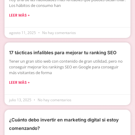
Los hábitos de consumo han
LEER MÁS »
agosto 11, 2025
No hay comentarios
17 tácticas infalibles para mejorar tu ranking SEO
Tener un gran sitio web con contenido de gran utilidad, pero no
conseguir mejorar los rankings SEO en Google para conseguir
más visitantes de forma
LEER MÁS »
julio 13, 2025
No hay comentarios
¿Cuánto debo invertir en marketing digital si estoy
comenzando?