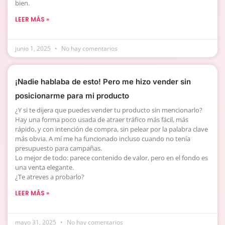
bien.
LEER MÁS »
junio 1, 2025
No hay comentarios
¡Nadie hablaba de esto! Pero me hizo vender sin
posicionarme para mi producto
¿Y si te dijera que puedes vender tu producto sin mencionarlo?
Hay una forma poco usada de atraer tráfico más fácil, más
rápido, y con intención de compra, sin pelear por la palabra clave
más obvia. A mí me ha funcionado incluso cuando no tenía
presupuesto para campañas.
Lo mejor de todo: parece contenido de valor, pero en el fondo es
una venta elegante.
¿Te atreves a probarlo?
LEER MÁS »
mayo 31, 2025
No hay comentarios