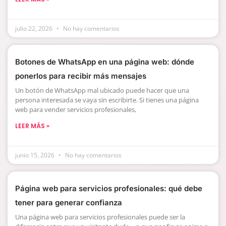
julio 22, 2026
No hay comentarios
Botones de WhatsApp en una página web: dónde
ponerlos para recibir más mensajes
Un botón de WhatsApp mal ubicado puede hacer que una
persona interesada se vaya sin escribirte. Si tienes una página
web para vender servicios profesionales,
LEER MÁS »
junio 15, 2026
No hay comentarios
Página web para servicios profesionales: qué debe
tener para generar confianza
Una página web para servicios profesionales puede ser la