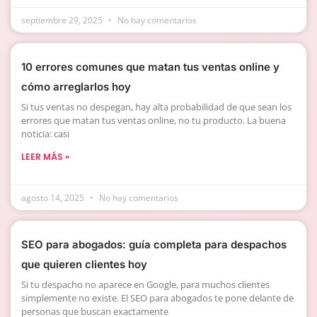
septiembre 29, 2025
No hay comentarios
10 errores comunes que matan tus ventas online y
cómo arreglarlos hoy
Si tus ventas no despegan, hay alta probabilidad de que sean los
errores que matan tus ventas online, no tu producto. La buena
noticia: casi
LEER MÁS »
agosto 14, 2025
No hay comentarios
SEO para abogados: guía completa para despachos
que quieren clientes hoy
Si tu despacho no aparece en Google, para muchos clientes
simplemente no existe. El SEO para abogados te pone delante de
personas que buscan exactamente