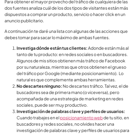
Para obtener el mayor provecho del tráfico de cualquiera de las
dos fuentes analiza cuál de los dos tipos de visitantes están más
dispuestos a comprar un producto, servicio o hacer click en un
anuncio publicitario.
A continuación te daré una lista con algunas de las acciones que
debes tomar para sacar lo máximo de ambas fuentes.
Investiga dónde están tus clientes:
Adonde están más al
tanto de tu producto: en redes sociales o en buscadores.
Algunos de mis sitios obtienen más tráfico de Facebook
por su naturaleza, mientras que otros obtienen el grueso
del tráfico por Google (mediante posicionamiento). Lo
natural es que complemente ambas herramientas.
No descartes ninguno:
No descartes tráfico. Tal vez, el de
buscadores sea de primera mano (o viceversa), pero
acompañada de una estrategia de marketing en redes
sociales, puede ser muy productivo.
Investigación de palabras clave y perfiles de usuarios:
Cuando trabajes en el
posicionamiento web
de tu sitio, en
buscadores y redes sociales, no olvides hacer una
investigación de palabras clave y perfiles de usuarios para