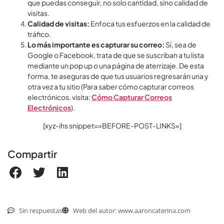
que puedas conseguir, no solo cantidad, sino calidad de
visitas.
Calidad de visitas:
Enfoca tus esfuerzos en la calidad de
tráfico.
Lo más importante es capturar su correo:
Sí, sea de
Google o Facebook, trata de que se suscriban a tu lista
mediante un pop up o una página de aterrizaje. De esta
forma, te aseguras de que tus usuarios regresarán una y
otra vez a tu sitio (Para saber cómo capturar correos
electrónicos, visita:
Cómo Capturar Correos
Electrónicos
).
[xyz-ihs snippet=»BEFORE-POST-LINKS»]
Compartir
Sin respuestas
Web del autor: www.aaroncaterina.com