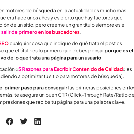
 en motores de búsqueda en la actualidad es mucho más
ue era hace unos años y es cierto que hay factores que
ción de un sitio, pero créeme un gran título siempre es el
a
salir de primero en los buscadores
.
 SEO
cualquier cosa que indique de qué trata el post es
so que el título es lo primero que debes pensar p
orque es el
ivo de lo que trata una página para un usuario.
cación «
5 Razones para Escribir Contenido de Calidad
» es
endiendo a optimizar tu sitio para motores de búsqueda).
 el primer paso para conseguir
las primeras posiciones en lo
emás, te asegura un buen CTR (Click-Through Rate/Ratio d
 impresiones que reciba tu página para una palabra clave.