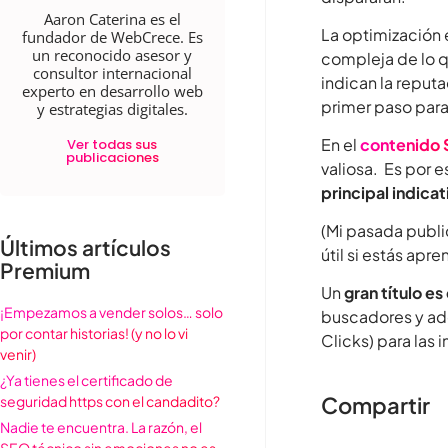
Aaron Caterina es el
La optimización
fundador de WebCrece. Es
un reconocido asesor y
compleja de lo q
consultor internacional
indican la reputa
experto en desarrollo web
primer paso par
y estrategias digitales.
En el
contenido
Ver todas sus
publicaciones
valiosa. Es por e
principal indicat
(Mi pasada publi
Últimos artículos
útil si estás apr
Premium
Un
gran título es
¡Empezamos a vender solos… solo
buscadores y ad
por contar historias! (y no lo vi
Clicks) para las
venir)
¿Ya tienes el certificado de
Compartir
seguridad https con el candadito?
Nadie te encuentra. La razón, el
SEO técnico sin emociones no es