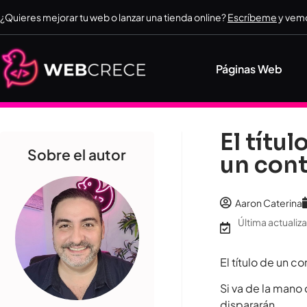
¿Quieres mejorar tu web o lanzar una tienda online?
Escríbeme
y vemo
Páginas Web
El títu
Sobre el autor
un con
Aaron Caterina
Última actualiza
El título de un 
Si va de la mano
dispararán.