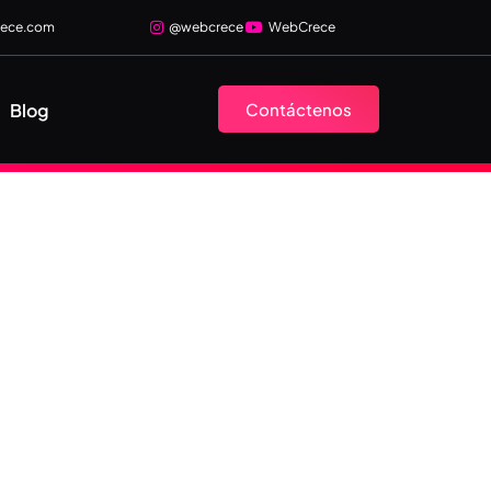
rece.com
@webcrece
WebCrece
Blog
Contáctenos