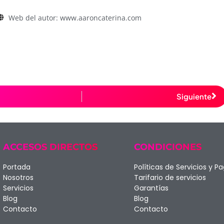
Web del autor: www.aaroncaterina.com
Siguiente
ACCESOS DIRECTOS
CONDICIONES
Portada
Políticas de Servicios y P
Nosotros
Tarifario de servicios
Servicios
Garantías
Blog
Blog
Contacto
Contacto