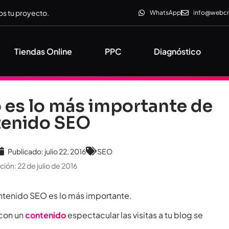
s tu proyecto.
WhatsApp
info@webc
Tiendas Online
PPC
Diagnóstico
lo es lo más importante de
tenido SEO
Publicado:
julio 22, 2016
SEO
ción: 22 de julio de 2016
contenido SEO es lo más importante.
 con un
contenido
espectacular las visitas a tu blog se