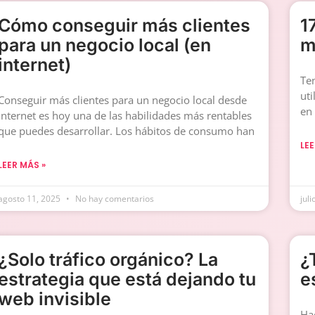
Cómo conseguir más clientes
1
para un negocio local (en
m
internet)
Te
uti
Conseguir más clientes para un negocio local desde
en
internet es hoy una de las habilidades más rentables
que puedes desarrollar. Los hábitos de consumo han
LEE
LEER MÁS »
agosto 11, 2025
No hay comentarios
jul
¿Solo tráfico orgánico? La
¿
estrategia que está dejando tu
e
web invisible
Ha