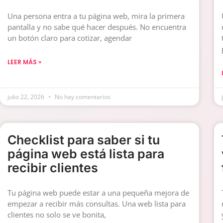
Una persona entra a tu página web, mira la primera
pantalla y no sabe qué hacer después. No encuentra
un botón claro para cotizar, agendar
LEER MÁS »
julio 22, 2026
No hay comentarios
Checklist para saber si tu
página web está lista para
recibir clientes
Tu página web puede estar a una pequeña mejora de
empezar a recibir más consultas. Una web lista para
clientes no solo se ve bonita,