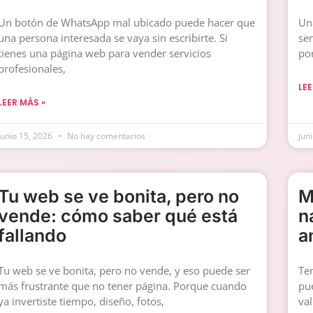
Un botón de WhatsApp mal ubicado puede hacer que
Un
una persona interesada se vaya sin escribirte. Si
ser
tienes una página web para vender servicios
por
profesionales,
LEE
LEER MÁS »
junio 15, 2026
No hay comentarios
jun
Tu web se ve bonita, pero no
M
vende: cómo saber qué está
n
fallando
a
Tu web se ve bonita, pero no vende, y eso puede ser
Ten
más frustrante que no tener página. Porque cuando
pue
ya invertiste tiempo, diseño, fotos,
val