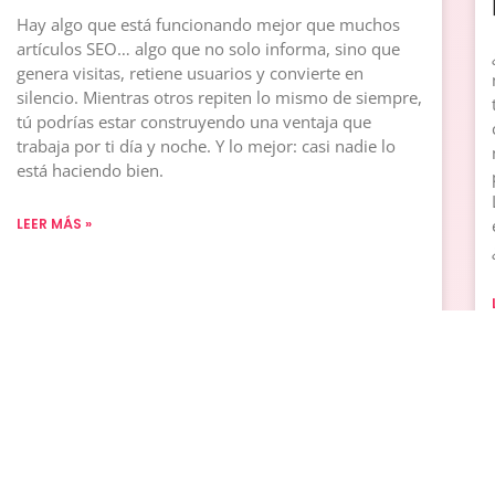
Hay algo que está funcionando mejor que muchos
artículos SEO… algo que no solo informa, sino que
genera visitas, retiene usuarios y convierte en
silencio. Mientras otros repiten lo mismo de siempre,
tú podrías estar construyendo una ventaja que
trabaja por ti día y noche. Y lo mejor: casi nadie lo
está haciendo bien.
LEER MÁS »
junio 1, 2025
No hay comentarios
¿Cómo poner palabras clave
en mi página web?