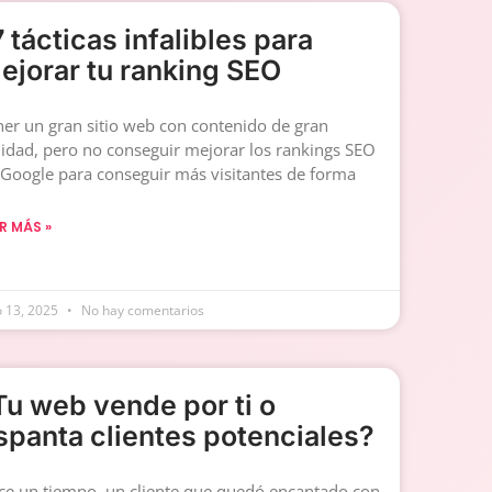
7 tácticas infalibles para
ejorar tu ranking SEO
ner un gran sitio web con contenido de gran
lidad, pero no conseguir mejorar los rankings SEO
 Google para conseguir más visitantes de forma
R MÁS »
io 13, 2025
No hay comentarios
Tu web vende por ti o
spanta clientes potenciales?
ce un tiempo, un cliente que quedó encantado con