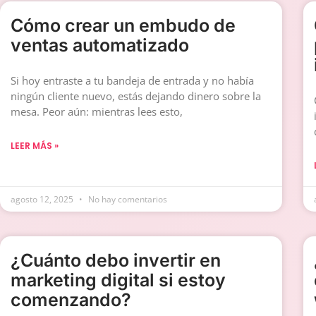
Cómo crear un embudo de
ventas automatizado
Si hoy entraste a tu bandeja de entrada y no había
ningún cliente nuevo, estás dejando dinero sobre la
mesa. Peor aún: mientras lees esto,
LEER MÁS »
agosto 12, 2025
No hay comentarios
¿Cuánto debo invertir en
marketing digital si estoy
comenzando?