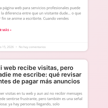
a página web para servicios profesionales puede
 la diferencia entre que un visitante dude… o que
 fin se anime a escribirte. Cuando vendes
R MÁS »
io 15, 2026
No hay comentarios
i web recibe visitas, pero
adie me escribe: qué revisar
ntes de pagar más anuncios
er visitas en tu web y aun así no recibir mensajes
de sentirse frustrante, pero también es una señal
iosa: ya hay personas llegando, solo