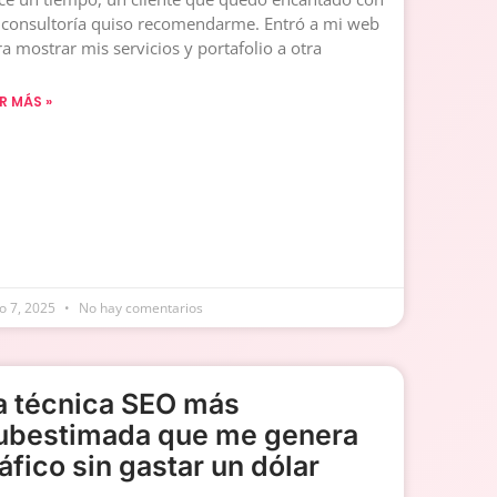
 consultoría quiso recomendarme. Entró a mi web
a mostrar mis servicios y portafolio a otra
R MÁS »
io 7, 2025
No hay comentarios
a técnica SEO más
ubestimada que me genera
ráfico sin gastar un dólar