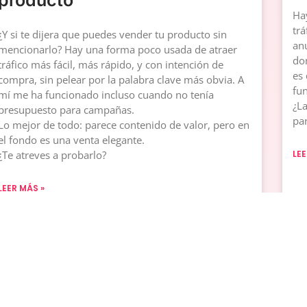
Ha
trá
¿Y si te dijera que puedes vender tu producto sin
anu
mencionarlo? Hay una forma poco usada de atraer
do
tráfico más fácil, más rápido, y con intención de
es
compra, sin pelear por la palabra clave más obvia. A
fu
mí me ha funcionado incluso cuando no tenía
¿L
presupuesto para campañas.
par
Lo mejor de todo: parece contenido de valor, pero en
el fondo es una venta elegante.
¿Te atreves a probarlo?
LEE
LEER MÁS »
mayo 31, 2025
No hay comentarios
may
¡Empezamos a vender solos…
¿
solo por contar historias! (y no
e