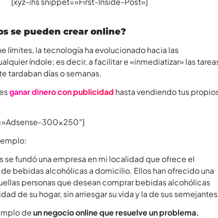
[xyz-ihs snippet=»First-Inside-Post»]
s se pueden crear online?
ene límites, la tecnología ha evolucionado hacia las
alquier índole; es decir, a facilitar e «inmediatizar» las tarea
te tardaban días o semanas.
des
ganar dinero con publicidad
hasta vendiendo tus propio
et=»Adsense-300×250″]
jemplo:
 se fundó una empresa en mi localidad que ofrece el
 de bebidas alcohólicas a domicilio. Ellos han ofrecido una
quellas personas que desean comprar bebidas alcohólicas
ad de su hogar, sin arriesgar su vida y la de sus semejantes
jemplo de
un negocio online que resuelve un problema.