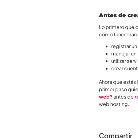
Antes de cre
Lo primero que 
cómo funcionan l
registrar u
manejar un 
utilizar ser
crear cuent
Ahora que estás 
primer paso quie
web?
antes de
r
web hosting.
Compartir