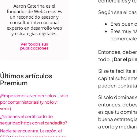
comerciales y té
Aaron Caterina es el
fundador de WebCrece. Es
Según sea el ca
un reconocido asesor y
consultor internacional
Eres buen c
experto en desarrollo web
Eres muy h
y estrategias digitales.
comerciale
Ver todas sus
publicaciones
Entonces, deberá
todo.
¡Dar el pr
Si se te facilita
Últimos artículos
capital suficient
Premium
pueden contratar
¡Empezamos a vender solos… solo
Si solo dominas 
por contar historias! (y no lo vi
entonces, debes 
venir)
es que tu domina
¿Ya tienes el certificado de
buena estrategia
seguridad https con el candadito?
a corto y median
Nadie te encuentra. La razón, el
SEO técnico sin emociones no es