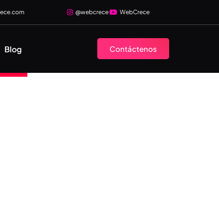
rece.com
@webcrece
WebCrece
Blog
Contáctenos