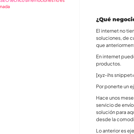
nada
¿Qué negocio
El internet no ti
soluciones, de cu
que anteriormen
En internet pue
productos.
[xyz-ihs snipp
Por ponerte un e
Hace unos meses
servicio de envío
solución para a
desde la comodid
Lo anterior es e