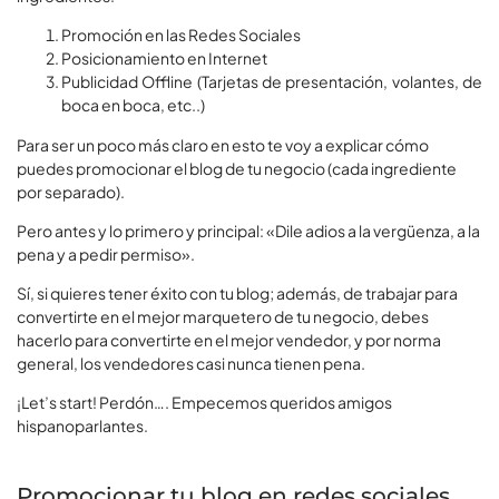
Promoción en las Redes Sociales
Posicionamiento en Internet
Publicidad Offline (Tarjetas de presentación, volantes, de
boca en boca, etc..)
Para ser un poco más claro en esto te voy a explicar cómo
puedes promocionar el blog de tu negocio (cada ingrediente
por separado).
Pero antes y lo primero y principal: «Dile adios a la vergüenza, a la
pena y a pedir permiso».
Sí, si quieres tener éxito con tu blog; además, de trabajar para
convertirte en el mejor marquetero de tu negocio, debes
hacerlo para convertirte en el mejor vendedor, y por norma
general, los vendedores casi nunca tienen pena.
¡Let’s start! Perdón…. Empecemos queridos amigos
hispanoparlantes.
Promocionar tu blog en redes sociales.