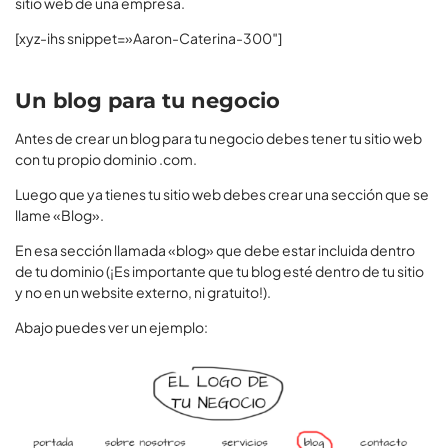
sitio web de una empresa.
[xyz-ihs snippet=»Aaron-Caterina-300″]
Un blog para tu negocio
Antes de crear un blog para tu negocio debes tener tu sitio web
con tu propio dominio .com.
Luego que ya tienes tu sitio web debes crear una sección que se
llame «Blog».
En esa sección llamada «blog» que debe estar incluida dentro
de tu dominio (¡Es importante que tu blog esté dentro de tu sitio
y no en un website externo, ni gratuito!).
Abajo puedes ver un ejemplo: