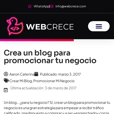
WhatsApp
info@webcrece.com
Crea un blog para
promocionar tu negocio
Aaron Caterina
Publicado:
marzo 3, 2017
Crear Mi Blog
,
Promocionar Mi Negocio
Última actualización: 3 de marzo de 2017
Un blog… ¿para tu negocio? Sí, crear un blog para promocionar tu
negocio es una gran estrategia para empezar a recibir tráfico
calificado, predispuesto a comprar y a ser «enganchado» con la