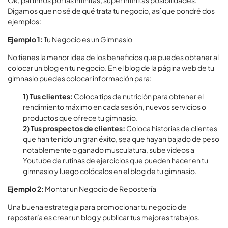
Ok, partimos por las infinitas, súper infinitas posibilidades.
Digamos que no sé de qué trata tu negocio, así que pondré dos
ejemplos:
Ejemplo 1:
Tu Negocio es un Gimnasio
No tienes la menor idea de los beneficios que puedes obtener al
colocar un blog en tu negocio. En el blog de la página web de tu
gimnasio puedes colocar información para:
1) Tus clientes:
Coloca tips de nutrición para obtener el
rendimiento máximo en cada sesión, nuevos servicios o
productos que ofrece tu gimnasio.
2) Tus prospectos de clientes:
Coloca historias de clientes
que han tenido un gran éxito, sea que hayan bajado de peso
notablemente o ganado musculatura, sube videos a
Youtube de rutinas de ejercicios que pueden hacer en tu
gimnasio y luego colócalos en el blog de tu gimnasio.
Ejemplo 2:
Montar un Negocio de Repostería
Una buena estrategia para promocionar tu negocio de
repostería es crear un blog y publicar tus mejores trabajos.