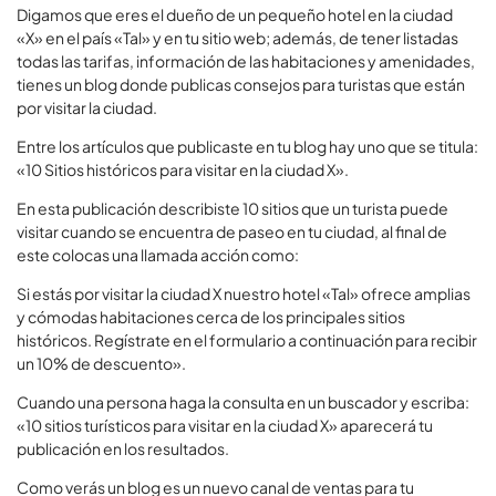
Digamos que eres el dueño de un pequeño hotel en la ciudad
«X» en el país «Tal» y en tu sitio web; además, de tener listadas
todas las tarifas, información de las habitaciones y amenidades,
tienes un blog donde publicas consejos para turistas que están
por visitar la ciudad.
Entre los artículos que publicaste en tu blog hay uno que se titula:
«10 Sitios históricos para visitar en la ciudad X».
En esta publicación describiste 10 sitios que un turista puede
visitar cuando se encuentra de paseo en tu ciudad, al final de
este colocas una llamada acción como:
Si estás por visitar la ciudad X nuestro hotel «Tal» ofrece amplias
y cómodas habitaciones cerca de los principales sitios
históricos. Regístrate en el formulario a continuación para recibir
un 10% de descuento».
Cuando una persona haga la consulta en un buscador y escriba:
«10 sitios turísticos para visitar en la ciudad X» aparecerá tu
publicación en los resultados.
Como verás un blog es un nuevo canal de ventas para tu