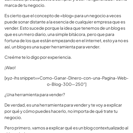
marca de tu negocio.
Es cierto que el concepto de «blog» para un negocio a veces
puede sonar distante a la esencia de cualquier empresa que es
vender. Esto sucede porque la idea que tenemos de un blog es
que es un mero diario, una simple bitácora, pero que para
fortuna de los que están empezando en el internet, esto ya no es
así, un blog es una super herramienta para vender.
Creéme te lo digo por experiencia.
¡Wao!
[xyz-ihs snippet=»Como-Ganar-Dinero-con-una-Pagina-Web-
o-Blog-300—250″]
¿Una herramienta para vender?
De verdad, es una herramienta para vender y te voy a explicar
por qué y cómo puedes hacerlo, no importa de qué trate tu
negocio.
Pero primero, vamos a explicar qué es un blog contextualizado al