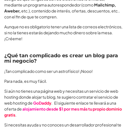
mediante un programa autorespondedor (como
Mailchimp,
Aweber,
etc.), contenido de interés, ofertas, descuentos, etc..
con el fin de que te compren.
Aunque no es obligatorio tener una lista de correos electrónicos,
si no la tienes estarás dejando mucho dinero sobre la mesa.
¡Créeme!
¿Qué tan complicado es crear un blog para
mi negocio?
¡Tan complicado como ser un astrofísico! ¡Nooo!
Para nada, es muy fácil.
Si aún no tienes una página web y necesitas un servicio de web
hosting donde alojar tu blog, te sugiero contratar el servicio de
web hosting de
GoDaddy
. El siguiente enlace te llevará a una
oferta de
alojamiento desde $1 por mes más tu propio dominio
gratis
.
Si necesitas ayuda y no conoces un desarrollador profesional te