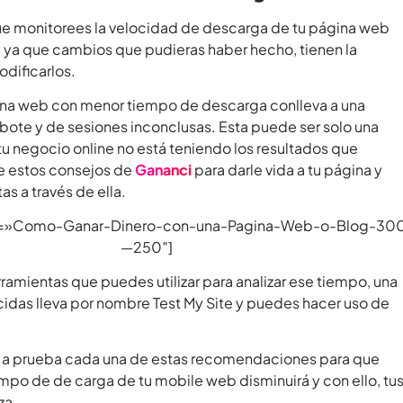
ue monitorees la velocidad de descarga de tu página web
 ya que cambios que pudieras haber hecho, tienen la
dificarlos.
na web con menor tiempo de descarga conlleva a una
bote y de sesiones inconclusas. Esta puede ser solo una
 tu negocio online no está teniendo los resultados que
e estos consejos de
Gananci
para darle vida a tu página y
s a través de ella.
et=»Como-Ganar-Dinero-con-una-Pagina-Web-o-Blog-30
—250″]
rramientas que puedes utilizar para analizar ese tiempo, una
idas lleva por nombre Test My Site y puedes hacer uso de
 a prueba cada una de estas recomendaciones para que
mpo de de carga de tu mobile web disminuirá y con ello, tu
za.