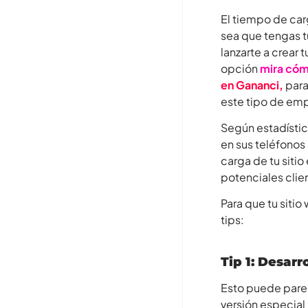
El tiempo de car
sea que tengas 
lanzarte a crear 
opción
mira cóm
en Gananci
,
para
este tipo de em
Según estadístic
en sus teléfonos
carga de tu siti
potenciales clie
Para que tu siti
tips:
Tip 1:
Desarro
Esto puede pare
versión especial