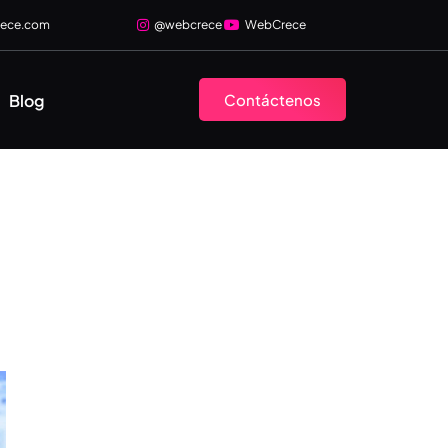
rece.com
@webcrece
WebCrece
Blog
Contáctenos