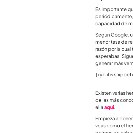
Es importante q
periódicamente,
capacidad de mo
Según Google, u
menor tasa de re
razón por la cual
esperabas. Sigu
generar más venta
[xyz-ihs snipp
Existen varias he
de las más conoc
ella
aquí
.
Empieza a poner
veas como el tie
dolores de cabe