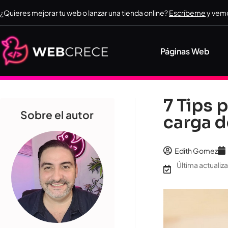
¿Quieres mejorar tu web o lanzar una tienda online?
Escríbeme
y vemo
Páginas Web
7 Tips 
Sobre el autor
carga d
Edith Gomez
Última actualiz