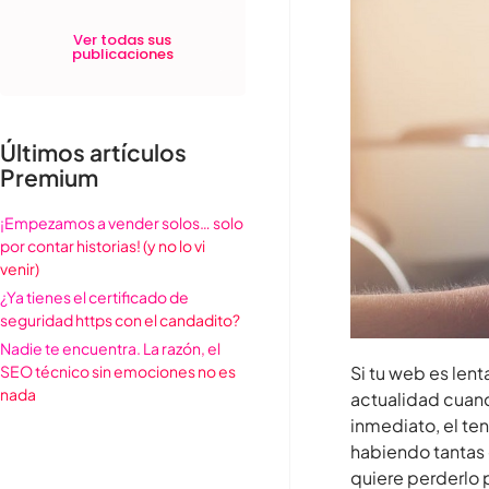
Ver todas sus
publicaciones
Últimos artículos
Premium
¡Empezamos a vender solos… solo
por contar historias! (y no lo vi
venir)
¿Ya tienes el certificado de
seguridad https con el candadito?
Nadie te encuentra. La razón, el
SEO técnico sin emociones no es
Si tu web es lent
nada
actualidad cuand
inmediato, el ten
habiendo tantas o
quiere perderlo 