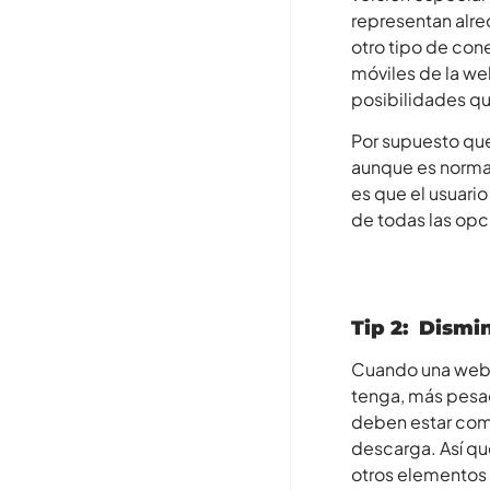
representan alre
otro tipo de cone
móviles de la we
posibilidades qu
Por supuesto que
aunque es normal 
es que el usuario
de todas las opc
Tip 2: Dismi
Cuando una web s
tenga, más pesad
deben estar com
descarga. Así qu
otros elementos 