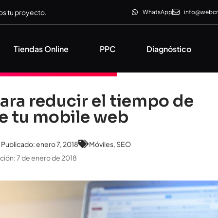
s tu proyecto.
WhatsApp
info@webc
Tiendas Online
PPC
Diagnóstico
para reducir el tiempo de
e tu mobile web
Publicado:
enero 7, 2018
Móviles
,
SEO
ación: 7 de enero de 2018