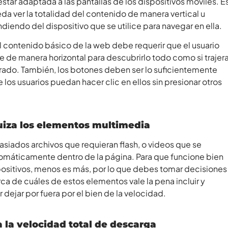
star adaptada a las pantallas de los dispositivos móviles. E
da ver la totalidad del contenido de manera vertical u
diendo del dispositivo que se utilice para navegar en ella.
l contenido básico de la web debe requerir que el usuario
 de manera horizontal para descubrirlo todo como si trajer
ado. También, los botones deben ser lo suficientemente
los usuarios puedan hacer clic en ellos sin presionar otros
quiza los elementos multimedia
siados archivos que requieran flash, o videos que se
omáticamente dentro de la página. Para que funcione bien
positivos, menos es más, por lo que debes tomar decisiones
ca de cuáles de estos elementos vale la pena incluir y
 dejar por fuera por el bien de la velocidad.
a la velocidad total de descarga