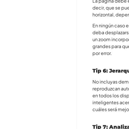
La página debe e
decir, que se pue
horizontal, depen
En ningún caso e
deba desplazarse
un zoom incorpor
grandes para que 
por error.
Tip 6: Jerar
No incluyas dema
reproduzcan aut
en todos los dis
inteligentes acer
cuáles será mejor
Tip 7: Analiz